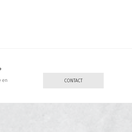
?
e en
CONTACT