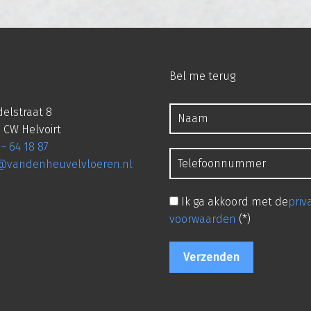
Bel me terug
elstraat 8
 CW Helvoirt
 – 64 18 87
o@vandenheuvelvloeren.nl
Ik ga akkoord met de
priv
voorwaarden
(*)