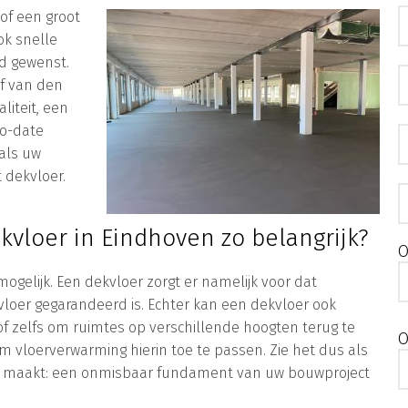
of een groot
ok snelle
jd gewenst.
jf van den
iteit, een
to-date
 als uw
 dekvloer.
vloer in Eindhoven zo belangrijk?
O
gelijk. Een dekvloer zorgt er namelijk voor dat
loer gegarandeerd is. Echter kan een dekvloer ook
f zelfs om ruimtes op verschillende hoogten terug te
O
m vloerverwarming hierin toe te passen. Zie het dus als
ijk maakt: een onmisbaar fundament van uw bouwproject