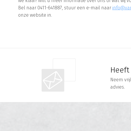
we klaar! Wilt u meer informatie over ons of wat wi
Bel naar 0411-641887, stuur een e-mail naar
info@va
onze website in.
Heeft
Neem vrij
advies.