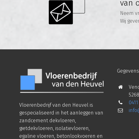
van 
Neem vri
Wij geve
Gegevens
Vend
5268
0411
Vloerenbedrijf van den Heuvel is
inf
gespecialiseerd in het aanleggen van
zandcement dekvloeren,
gietdekvloeren, isolatievloeren,
egaline vloeren, betonlookvoeren en