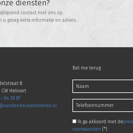
onze diensten?
jblijvend contact met ons op.
n u graag extra informatie en advies.
Bel me terug
elstraat 8
 CW Helvoirt
 – 64 18 87
o@vandenheuvelvloeren.nl
Ik ga akkoord met de
priv
voorwaarden
(*)