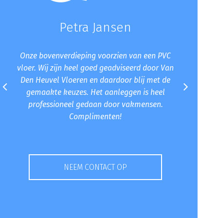
Coen Visser
Wij zijn zeer tevreden met onze betonlook vloer.
Een hele mooi warme uitstraling geeft het in
onze woning. Daarnaast is deze super netjes
gelegd. Zeker een aanrader voor iedereen die
opzoek is naar een betonlook vloer.
NEEM CONTACT OP