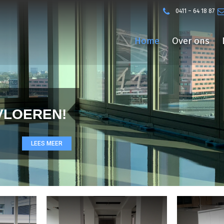
0411 – 64 18 87
Home
Over ons
VLOEREN!
LEES MEER