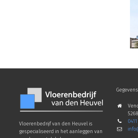
Gegevens
Vend
5268
0411
Vloerenbedrijf van den Heuvel is
inf
gespecialiseerd in het aanleggen van