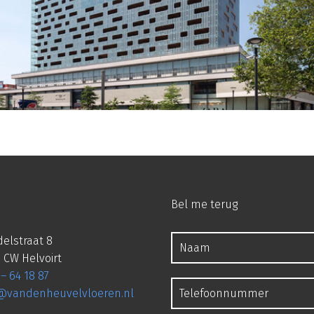
Bel me terug
elstraat 8
 CW Helvoirt
 – 64 18 87
o@vandenheuvelvloeren.nl