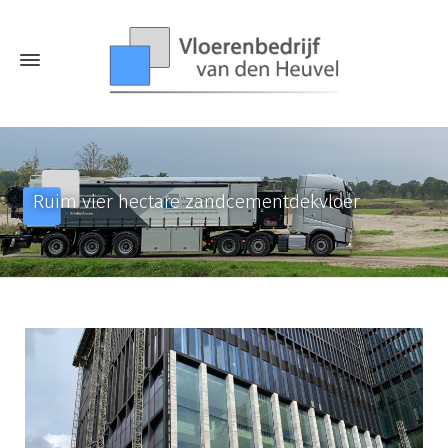
Ruim vier hectare zandcementdekvloer