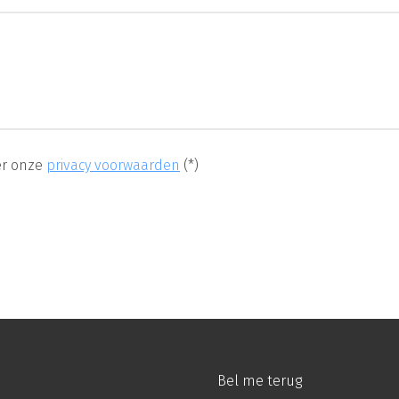
er onze
privacy voorwaarden
(*)
Bel me terug