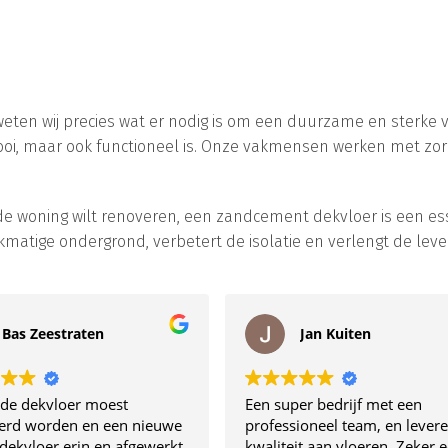
n wij precies wat er nodig is om een duurzame en sterke vlo
 mooi, maar ook functioneel is. Onze vakmensen werken met zor
 woning wilt renoveren, een zandcement dekvloer is een esse
ijkmatige ondergrond, verbetert de isolatie en verlengt de lev
 Zeestraten
Jan Kuiten
dekvloer moest
Een super bedrijf met een
 worden en een nieuwe
professioneel team, en leveren t
loer erin en afgewerkt
kwaliteit aan vloeren. Zeker een