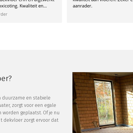
ting. Kwaliteit en
aanrader.
ot in de puntjes
r
 alles spike en span
 gehoord volgens
 afspraak. Top bedrijf!
oer?
en duurzame en stabiele
ater, zorgt voor een egale
 worden geplaatst. Of je nu
t dekvloer zorgt ervoor dat