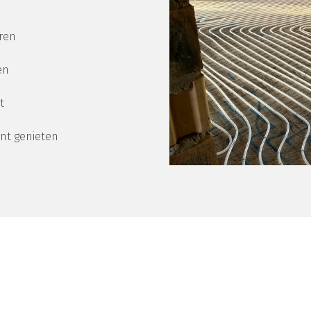
ren
en
t
unt genieten