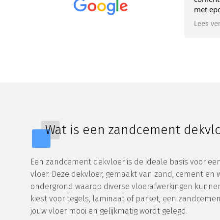
met epoxico
afwerking t
Lees verde
verzorgt en
opgeleverd
planning an
Wat is een zandcement dekvl
Een zandcement dekvloer is de ideale basis voor e
vloer. Deze dekvloer, gemaakt van zand, cement en w
ondergrond waarop diverse vloerafwerkingen kunnen
kiest voor tegels, laminaat of parket, een zandcemen
jouw vloer mooi en gelijkmatig wordt gelegd.