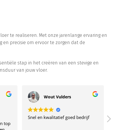
er te realiseren. Met onze jarenlange ervaring en
g en precisie om ervoor te zorgen dat de
ntiële stap in het creëren van een stevige en
ensduur van jouw vloer.
Wout Vulders
Gl
Snel en kwalitatief goed bedrijf
Bedankt voo
op
samenwerk